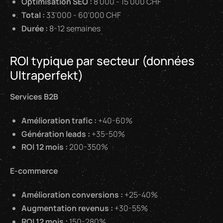
Optimisation SEO :
8'000 - 15'000 CHF
Total :
33'000 - 60'000 CHF
Durée :
8-12 semaines
ROI typique par secteur (données
Ultraperfekt)
Services B2B
Amélioration trafic :
+40-60%
Génération leads :
+35-50%
ROI 12 mois :
200-350%
E-commerce
Amélioration conversions :
+25-40%
Augmentation revenus :
+30-55%
ROI 12 mois :
150-280%