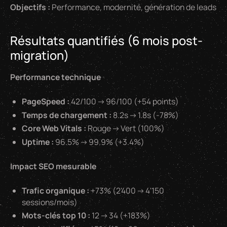
Objectifs :
Performance, modernité, génération de leads
Résultats quantifiés (6 mois post-
migration)
Performance technique
PageSpeed :
42/100 → 96/100 (+54 points)
Temps de chargement :
8.2s → 1.8s (-78%)
Core Web Vitals :
Rouge → Vert (100%)
Uptime :
96.5% → 99.9% (+3.4%)
Impact SEO mesurable
Trafic organique :
+73% (2'400 → 4'150
sessions/mois)
Mots-clés top 10 :
12 → 34 (+183%)