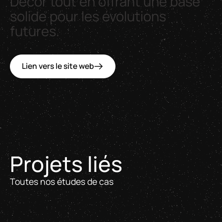
Decor
tout
en
offrant
une
base
solide
pour
les
évolutions
futures.
Lien vers le site web
Projets liés
Toutes nos études de cas