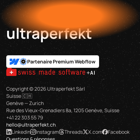
ultraperfekt
Partenaire Premium Webflow
Copyright ©
2026
Ultraperfekt Sàrl
Suisse 🇨🇭
Genève — Zurich
Rue des Vieux-Grenadiers 8a, 1205 Genève, Suisse
+41 22 303 55 79
hello@ultraperfekt.ch
Linkedin
Instagram
Threads
X.com
Facebook
Questions & réponses