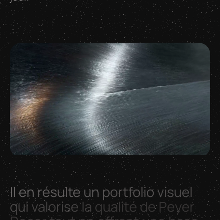
Il
en
résulte
un
portfolio
visuel
qui
valorise
la
qualité
de
Peyer