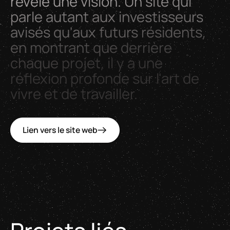
révèle
une
vision.
Un
site
qui
parle
autant
aux
investisseurs
avisés
qu'aux
futurs
résidents,
en
montrant
que
derrière
chaque
projet,
il
y
a
une
réflexion
profonde
sur
l'art
de
vivre
et
de
travailler.
Lien vers le site web