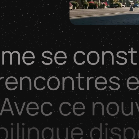
isme
se
const
rencontres
e
Avec
ce
nou
ilingue
dis