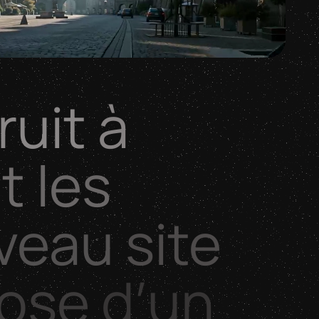
ruit
à
t
les
veau
site
pose
d’un