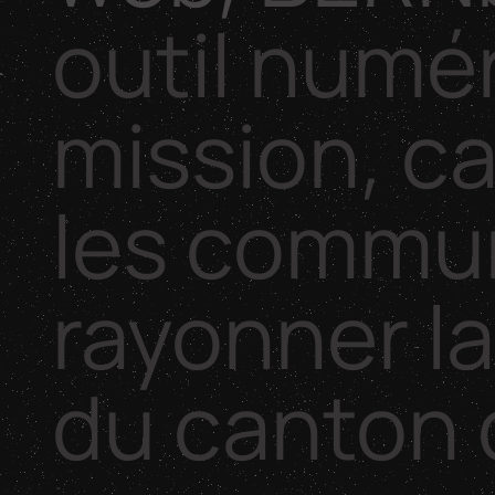
outil
numér
mission,
ca
les
commu
rayonner
l
du
canton