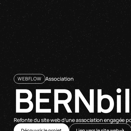
ultraperfekt
Association
WEBFLOW
BERNbi
Refonte du site web d’une association engagée po
Découvrir le projet
Lien vers le site web