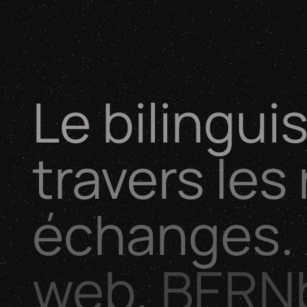
Le
bilingu
travers
les
échanges.
web,
BERNb