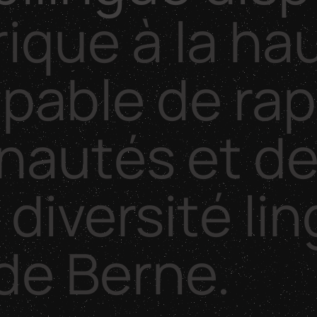
ique
à
la
ha
pable
de
ra
nautés
et
d
a
diversité
li
de
Berne.