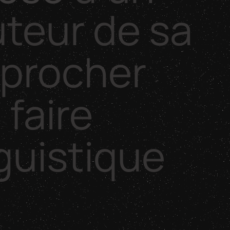
uteur
de
sa
pprocher
e
faire
nguistique