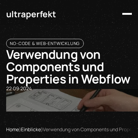
ultraperfekt
NO-CODE & WEB-ENTWICKLUNG
Verwendung von
Components und
Properties in Webflow
22
·
09
·
2024
Home
⟩
Einblicke
⟩
Verwendung von Components und Properti