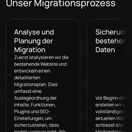
Unser Migrationsprozess
Analyse und
Sicherung 
Planung der
bestehend
Migration
Daten
Zuerst analysieren wir die
bestehende Website und
entwickeln einen
detaillierten
Migrationsplan. Dies
umfasst eine
Auslegeordnung der
Vor Beginn der M
Inhalte, Funktionen,
erstellen wir ein
Plugins und SEO-
vollständiges Ba
Einstellungen, um
aktuellen Website
sicherzustellen, dass
schliesst alle Inh
nichts verloren geht. Wir
Mediendateien,