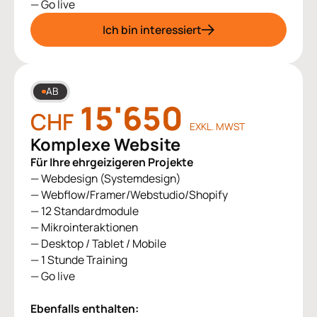
— Go live
Ich bin interessiert
AB
15'650
CHF
EXKL. MWST
Komplexe Website
Für Ihre ehrgeizigeren Projekte
— Webdesign (Systemdesign)
— Webflow/Framer/Webstudio/Shopify
— 12 Standardmodule
— Mikrointeraktionen
— Desktop / Tablet / Mobile
— 1 Stunde Training
— Go live
Ebenfalls enthalten: