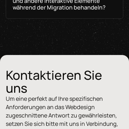
und andere interaktive Elemente
Gerätetypen.
während der Migration behandeln?
Interaktive Elemente wie Formulare werden auf
der neuen Plattform sorgfältig neu erstellt, um
sicherzustellen, dass sie wie vorgesehen
funktionieren und mit allen erforderlichen
Backend-Systemen oder E-Mail-Diensten
integriert werden.
Kontaktieren Sie
uns
Um eine perfekt auf Ihre spezifischen
Anforderungen an das Webdesign
zugeschnittene Antwort zu gewährleisten,
setzen Sie sich bitte mit uns in Verbindung,